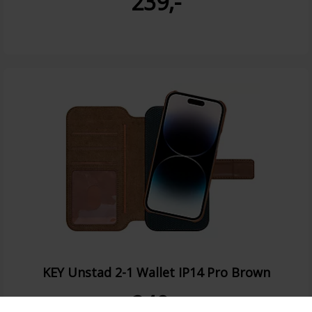
239,-
KEY Unstad 2-1 Wallet IP14 Pro Brown
249,-