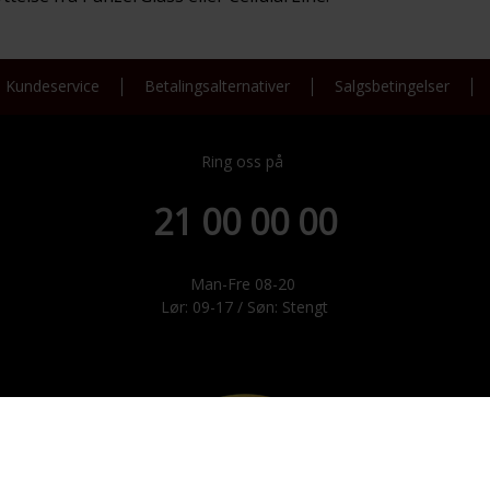
Kundeservice
Betalingsalternativer
Salgsbetingelser
Ring oss på
21 00 00 00
Man-Fre 08-20
Lør: 09-17 / Søn: Stengt