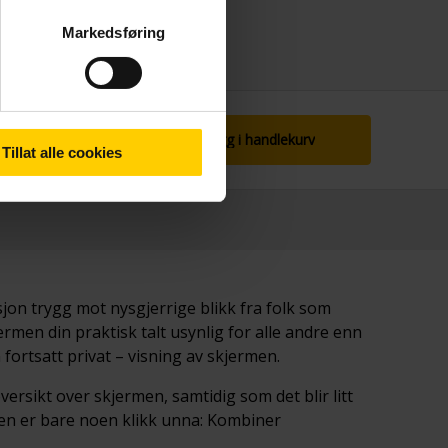
Markedsføring
Legg i handlekurv
Tillat alle cookies
jon trygg mot nysgjerrige blikk fra folk som
ermen din praktisk talt usynlig for alle andre enn
fortsatt privat – visning av skjermen.
versikt over skjermen, samtidig som det blir litt
lpen er bare noen klikk unna: Kombiner