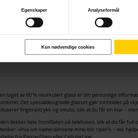
Egenskaper
Analyseformål
Betal nå
 UWF
319,-
Kun nødvendige cookies
laget av 60 % resirkulert glass er din personlige informas
 kontoret. Det spesialdesignede glasset gjør innholdet på skj
userer fingeravtrykk og smuss, slik at du får en klar – men 
en dekker hele frontflaten på telefonen, slik at du får full o
du tenker: «Hva om kameralinsene mine blir ripet?» – vel, hje
lse fra PanzerGlass eller CellularLine.