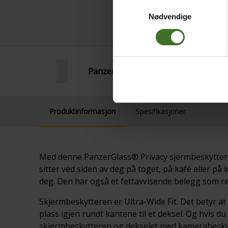
Samtykkevalg
Nødvendige
PanzerGlass Privacy SAM S26 Ultra
Produktinformasjon
Spesifikasjoner
Med denne PanzerGlass® Privacy sjermbeskytteren 
sitter ved siden av deg på toget, på kafé eller på
deg. Den har også et fettavvisende belegg som red
Skjermbeskytteren er Ultra-Wide Fit. Det betyr at d
plass igjen rundt kantene til et deksel. Og hvis 
skjermbeskytteren og dekselet med kamerabeskytte