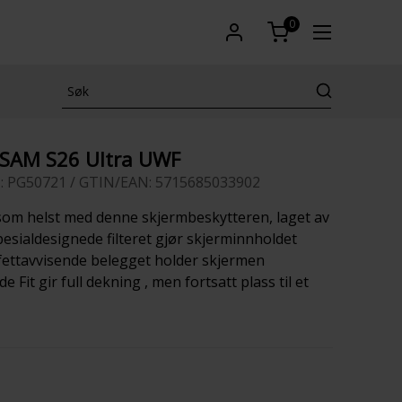
0
 SAM S26 Ultra UWF
: PG50721 / GTIN/EAN: 5715685033902
r som helst med denne skjermbeskytteren, laget av
pesialdesignede filteret gjør skjerminnholdet
 fettavvisende belegget holder skjermen
e Fit gir full dekning , men fortsatt plass til et