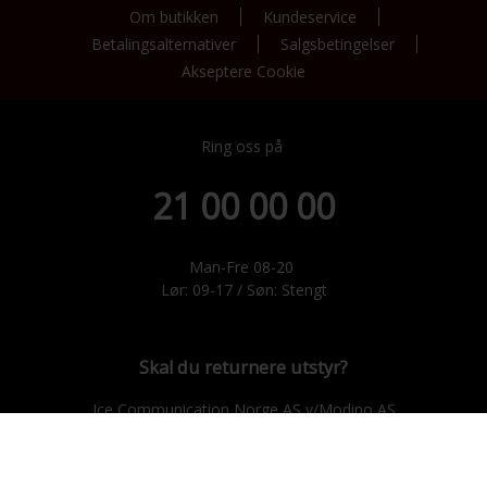
Om butikken
Kundeservice
Betalingsalternativer
Salgsbetingelser
Akseptere Cookie
Ring oss på
21 00 00 00
Man-Fre 08-20
Lør: 09-17 / Søn: Stengt
Skal du returnere utstyr?
Ice Communication Norge AS v/Modino AS
Trondheimsveien 183, 2021 Skedsmokorset.
E-post: ice@modino.no