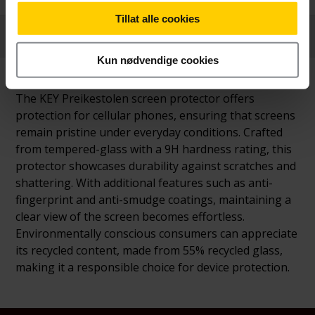
Tillat alle cookies
Produktinformasjon
Kun nødvendige cookies
The KEY Preikestolen screen protector offers
protection for cellular phones, ensuring that screens
remain pristine under everyday conditions. Crafted
from tempered-glass with a 9H hardness rating, this
protector showcases durability against scratches and
shattering. With additional features such as anti-
fingerprint and anti-smudge coatings, maintaining a
clear view of the screen becomes effortless.
Environmentally conscious consumers can appreciate
its recycled content, made from 55% recycled glass,
making it a responsible choice for device protection.