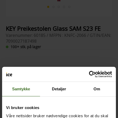
KEY Preikestolen Glass SAM S23 FE
Varenummer: 60185 / MFPN : KNFC-2066 / GTIN/EAN:
7090027187498
100+ stk. på lager
Samtykke
Detaljer
Om
Vi bruker cookies
Våre nettsider bruker nødvendige cookies for at du skal