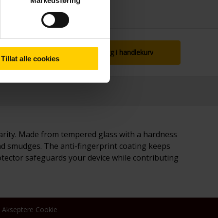
Markedsføring
Legg i handlekurv
Tillat alle cookies
larity. Made from tempered glass with a hardness
 and smudges. The anti-fingerprint coating keeps
otector safeguards your device while contributing
Akseptere Cookie