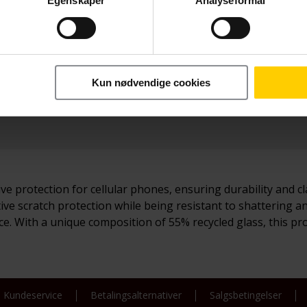
Egenskaper
Analyseformål
Betal nå
179,-
Kun nødvendige cookies
e protection for cellular phones, ensuring durability and c
ctive scratch protection while being resistant to shattering
e. With a unique composition of 55% recycled glass, this pr
Kundeservice
Betalingsalternativer
Salgsbetingelser