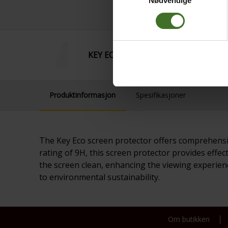
Nødvendige
KEY ECO Glass SAM S23 FE
Produktinformasjon
Spesifikasjoner
The Key Eco screen protector offers comprehensiv
rating of 9H, this screen protector provides effe
the screen clean, enhancing the viewing experienc
to environmental sustainability.
Om butikken