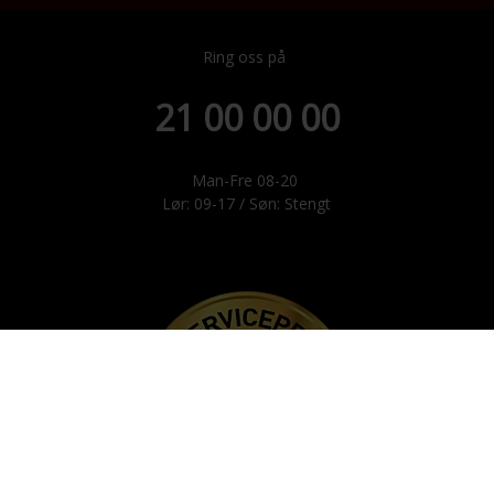
Ring oss på
21 00 00 00
Man-Fre 08-20
Lør: 09-17 / Søn: Stengt