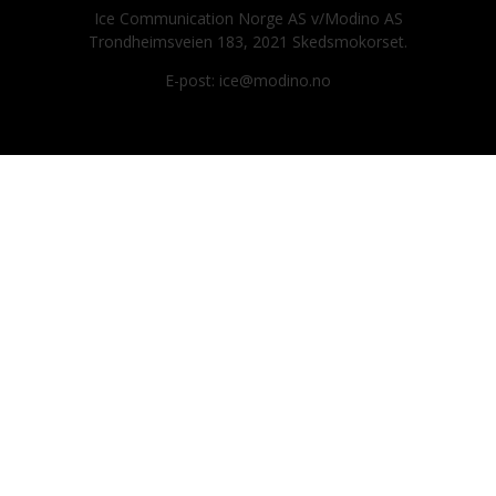
Ice Communication Norge AS v/Modino AS
Trondheimsveien 183, 2021 Skedsmokorset.
E-post: ice@modino.no