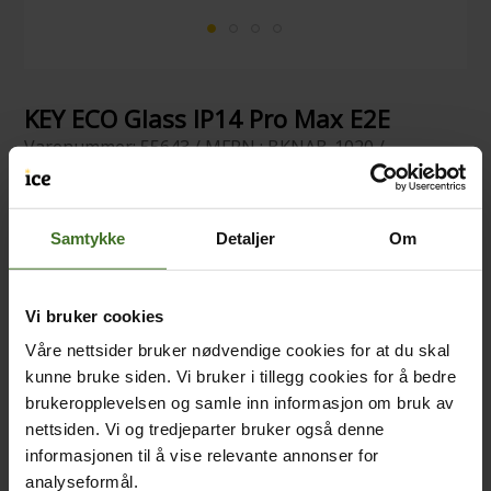
KEY ECO Glass IP14 Pro Max E2E
Varenummer: 55643 / MFPN : BKNAB-1020 /
GTIN/EAN: 7090027185739
14 stk. på lager
Samtykke
Detaljer
Om
Vi bruker cookies
Våre nettsider bruker nødvendige cookies for at du skal
kunne bruke siden. Vi bruker i tillegg cookies for å bedre
brukeropplevelsen og samle inn informasjon om bruk av
nettsiden. Vi og tredjeparter bruker også denne
informasjonen til å vise relevante annonser for
analyseformål.