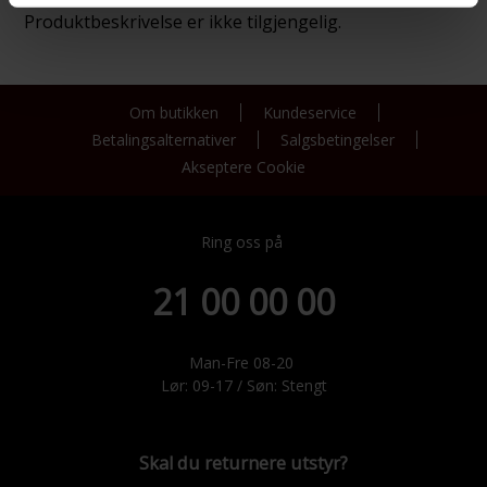
Produktbeskrivelse er ikke tilgjengelig.
Om butikken
Kundeservice
Betalingsalternativer
Salgsbetingelser
Akseptere Cookie
Ring oss på
21 00 00 00
Man-Fre 08-20
Lør: 09-17 / Søn: Stengt
Skal du returnere utstyr?