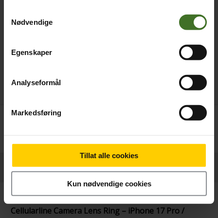
Samtykkevalg
Nødvendige
Egenskaper
Analyseformål
Markedsføring
Betal nå
189,-
Tillat alle cookies
Produktinformasjon
Kun nødvendige cookies
Cellularline Camera Lens Ring – iPhone 17 Pro /