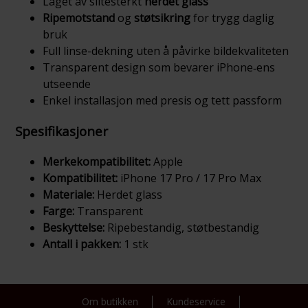
Laget av slitesterkt
herdet glass
Ripemotstand
og
støtsikring
for trygg daglig
bruk
Full linse-dekning uten å påvirke bildekvaliteten
Transparent design som bevarer iPhone‑ens
utseende
Enkel installasjon med presis og tett passform
Spesifikasjoner
Merkekompatibilitet:
Apple
Kompatibilitet:
iPhone 17 Pro / 17 Pro Max
Materiale:
Herdet glass
Farge:
Transparent
Beskyttelse:
Ripebestandig, støtbestandig
Antall i pakken:
1 stk
Om butikken
Kundeservice