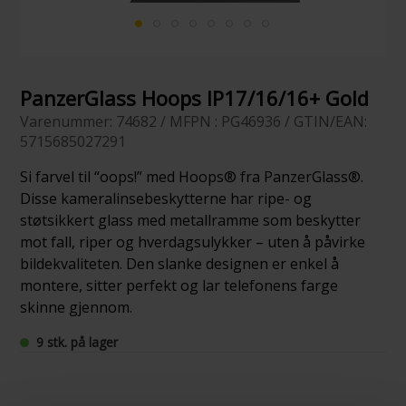
PanzerGlass Hoops IP17/16/16+ Gold
Varenummer: 74682 / MFPN : PG46936 / GTIN/EAN:
5715685027291
Si farvel til “oops!” med Hoops® fra PanzerGlass®.
Disse kameralinsebeskytterne har ripe- og
støtsikkert glass med metallramme som beskytter
mot fall, riper og hverdagsulykker – uten å påvirke
bildekvaliteten. Den slanke designen er enkel å
montere, sitter perfekt og lar telefonens farge
skinne gjennom.
9 stk. på lager