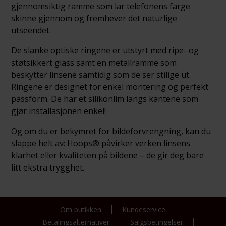
gjennomsiktig ramme som lar telefonens farge
skinne gjennom og fremhever det naturlige
utseendet.
De slanke optiske ringene er utstyrt med ripe- og
støtsikkert glass samt en metallramme som
beskytter linsene samtidig som de ser stilige ut.
Ringene er designet for enkel montering og perfekt
passform. De har et silikonlim langs kantene som
gjør installasjonen enkel!
Og om du er bekymret for bildeforvrengning, kan du
slappe helt av: Hoops® påvirker verken linsens
klarhet eller kvaliteten på bildene – de gir deg bare
litt ekstra trygghet.
Om butikken
Kundeservice
Betalingsalternativer
Salgsbetingelser