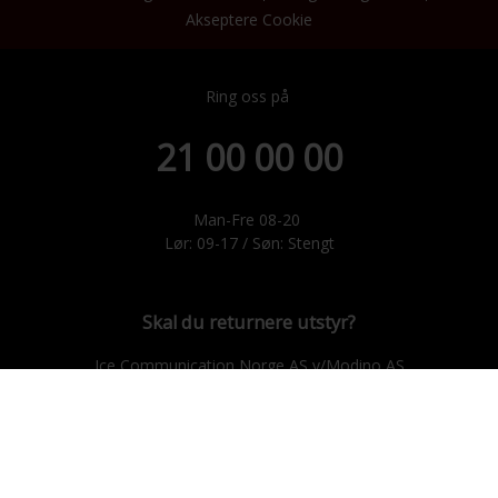
Akseptere Cookie
Ring oss på
21 00 00 00
Man-Fre 08-20
Lør: 09-17 / Søn: Stengt
Skal du returnere utstyr?
Ice Communication Norge AS v/Modino AS
Trondheimsveien 183, 2021 Skedsmokorset.
E-post: ice@modino.no