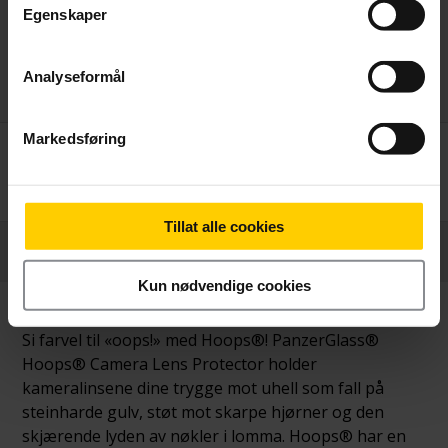
Egenskaper
Analyseformål
Markedsføring
Betal nå
239,-
Tillat alle cookies
Produktinformasjon
Kun nødvendige cookies
Si farvel til «oops!» med Hoops®! PanzerGlass®
Hoops® Camera Lens Protector holder
kameralinsene dine trygge mot uhell som fall på
steinharde gulv, støt mot skarpe hjørner og den
skjærende lyden av nøkler i lomma. Hoops® har en