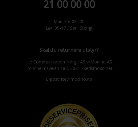
21 00 00 00
Man-Fre 08-20
Lør: 09-17 / Søn: Stengt
Skal du returnere utstyr?
Ice Communication Norge AS v/Modino AS
Trondheimsveien 183, 2021 Skedsmokorset.
E-post: ice@modino.no