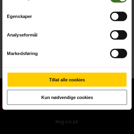
Egenskaper
Analyseformål
Markedsføring
Betal nå
159,-
Tillat alle cookies
Om butikken
Kundeservice
Betalingsalternativer
Salgsbetingelser
Kun nødvendige cookies
Akseptere Cookie
Ring oss på