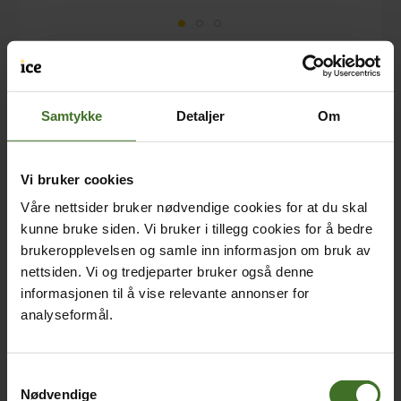
iDeal Ring Mount Sahara Snake
Samtykke
Detaljer
Om
Varenummer: 28626 / MFPN : IDMRM-242 /
GTIN/EAN: 7340196221401
48 stk. på lager
Vi bruker cookies
Våre nettsider bruker nødvendige cookies for at du skal
kunne bruke siden. Vi bruker i tillegg cookies for å bedre
brukeropplevelsen og samle inn informasjon om bruk av
nettsiden. Vi og tredjeparter bruker også denne
informasjonen til å vise relevante annonser for
analyseformål.
Samtykkevalg
Nødvendige