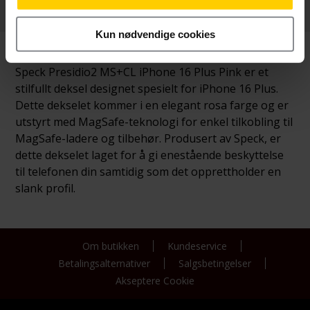
Produktinformasjon
Kun nødvendige cookies
Speck Presidio2 MS+CL iPhone 16 Plus Pink er et
stilfullt deksel designet spesielt for iPhone 16 Plus.
Dette dekselet kommer i en elegant rosa farge og er
utstyrt med MagSafe-teknologi for enkel tilkobling til
MagSafe-ladere og tilbehør. Produsert av Speck, er
dette dekselet laget for å gi enestående beskyttelse
til telefonen din samtidig som det opprettholder en
slank profil.
Om butikken
Kundeservice
Betalingsalternativer
Salgsbetingelser
Akseptere Cookie