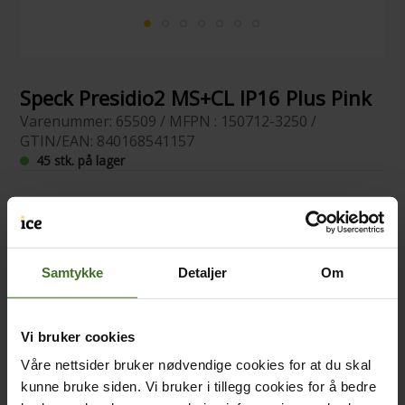
Speck Presidio2 MS+CL IP16 Plus Pink
Varenummer: 65509 / MFPN : 150712-3250 /
GTIN/EAN: 840168541157
45 stk. på lager
Samtykke
Detaljer
Om
Vi bruker cookies
Våre nettsider bruker nødvendige cookies for at du skal
kunne bruke siden. Vi bruker i tillegg cookies for å bedre