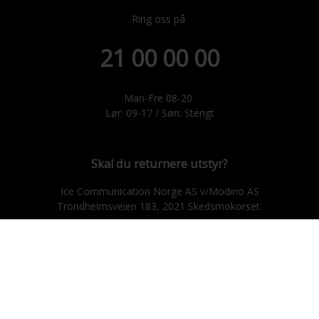
Ring oss på
21 00 00 00
Man-Fre 08-20
Lør: 09-17 / Søn: Stengt
Skal du returnere utstyr?
Ice Communication Norge AS v/Modino AS
Trondheimsveien 183, 2021 Skedsmokorset.
E-post: ice@modino.no