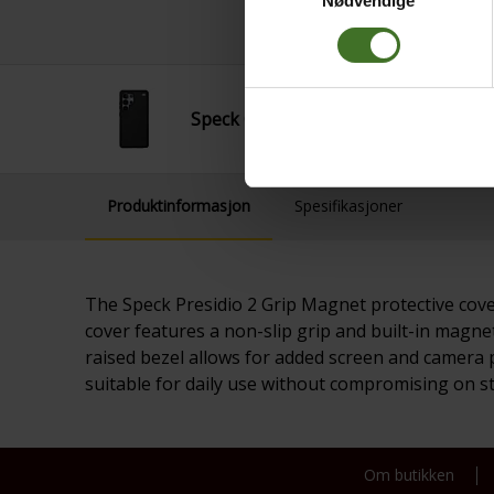
Nødvendige
Speck Grip Mag SAM S25U Black
Produktinformasjon
Spesifikasjoner
The Speck Presidio 2 Grip Magnet protective cover
cover features a non-slip grip and built-in magne
raised bezel allows for added screen and camera p
suitable for daily use without compromising on sty
Om butikken