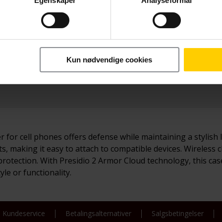
Egenskaper
Analyseformål
Betal nå
179,-
Kun nødvendige cookies
 for cell phones offers defense while maintaining a stylish 
ts, making it easy to attach to compatible devices. Wireles
rotection. With Presidio 2 Armor Cloud technology, this cas
le or functionality.
Kundeservice
Betalingsalternativer
Salgsbetingelser