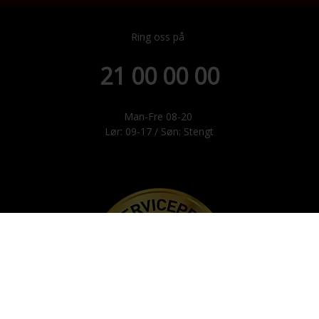
Ring oss på
21 00 00 00
Man-Fre 08-20
Lør: 09-17 / Søn: Stengt