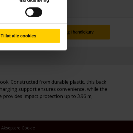
Markedsføring
Legg i handlekurv
Tillat alle cookies
look. Constructed from durable plastic, this back
s charging support ensures convenience, while the
e provides impact protection up to 3.96 m,
Akseptere Cookie