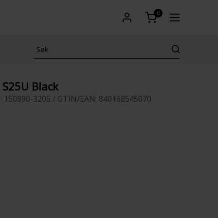
0
 S25U Black
: 150890-3205 / GTIN/EAN: 840168545070