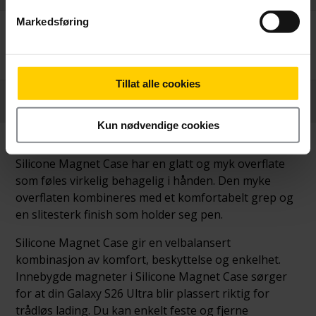
Markedsføring
Betal nå
559,-
Tillat alle cookies
Produktinformasjon
Kun nødvendige cookies
Silicone Magnet Case har en glatt og myk overflate
som føles virkelig behagelig i hånden. Den myke
overflaten kombineres med et komfortabelt grep og
en slitesterk finish som holder seg pen.
Silicone Magnet Case gir en velbalansert
kombinasjon av komfort, beskyttelse og enkelhet.
Innebygde magneter i Silicone Magnet Case sørger
for at din Galaxy S26 Ultra blir plassert riktig for
trådløs lading. Du kan enkelt feste og fjerne