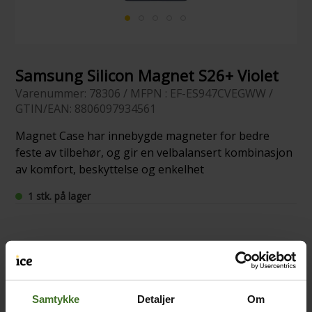
Samsung Silicon Magnet S26+ Violet
Varenummer: 78306 / MFPN : EF-ES947CVEGWW /
GTIN/EAN: 8806097934561
Magnet Case har innebygde magneter for bedre
feste av tilbehør, og gir en velbalansert kombinasjon
av komfort, beskyttelse og enkelhet
1 stk. på lager
Samtykke
Detaljer
Om