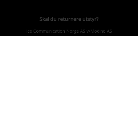
Skal du returnere utstyr?
Ice Communication Norge AS v/Modino AS
Trondheimsveien 183, 2021 Skedsmokorset.
E-post: ice@modino.no