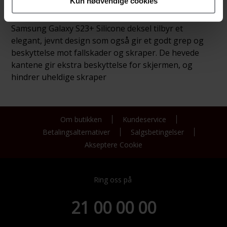
Kun nødvendige cookies
Samsung Galaxy S23+ Silicone deksel tilbyr et
elegant, jevnt design som også gir et godt grep og
beskyttelse mot fallskader og skraper. De hevede
kantene gir ekstra beskyttelse for skjermen, og
hindrer uheldige skraper
Om butikken
Kundeservice
Betalingsalternativer
Salgsbetingelser
Akseptere Cookie
Ring oss på
21 00 00 00