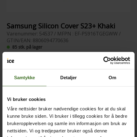
Samsung Silicon Cover S23+ Khaki
Varenummer: 54537 / MFPN : EF-PS916TGEGWW /
GTIN/EAN: 8806094770636
85 stk. på lager
Samtykke
Detaljer
Om
Vi bruker cookies
Våre nettsider bruker nødvendige cookies for at du skal
kunne bruke siden. Vi bruker i tillegg cookies for å bedre
brukeropplevelsen og samle inn informasjon om bruk av
nettsiden. Vi og tredjeparter bruker også denne