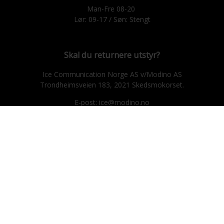
Man-Fre 08-20
Lør: 09-17 / Søn: Stengt
Skal du returnere utstyr?
Ice Communication Norge AS v/Modino AS
Trondheimsveien 183, 2021 Skedsmokorset.
E-post: ice@modino.no