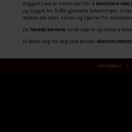
Rugged Case er konstruert for å
absorbere støt v
og bygget for å tåle gjentatte belastninger. Und
dekket alle sider, kanter og hjørner for omfatten
De
hevede kantene
rundt skjerm og kamera beskyt
Et ideelt valg for deg som ønsker
ekstrem slitesty
Om butikken