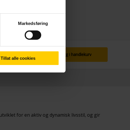
Markedsføring
Legg i handlekurv
Tillat alle cookies
viklet for en aktiv og dynamisk livsstil, og gir