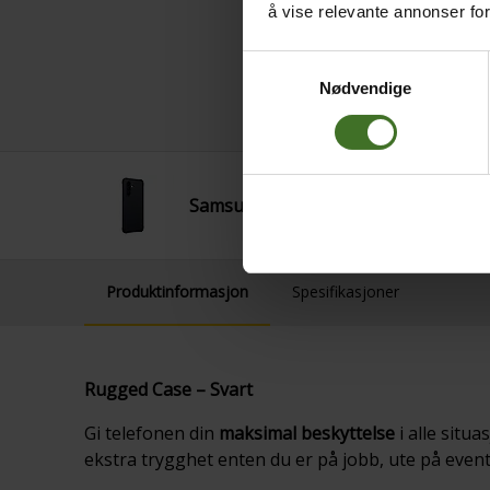
å vise relevante annonser fo
Samtykkevalg
Nødvendige
Samsung Rugged Case A37 Black
Produktinformasjon
Spesifikasjoner
Rugged Case – Svart
Gi telefonen din
maksimal beskyttelse
i alle situ
ekstra trygghet enten du er på jobb, ute på event