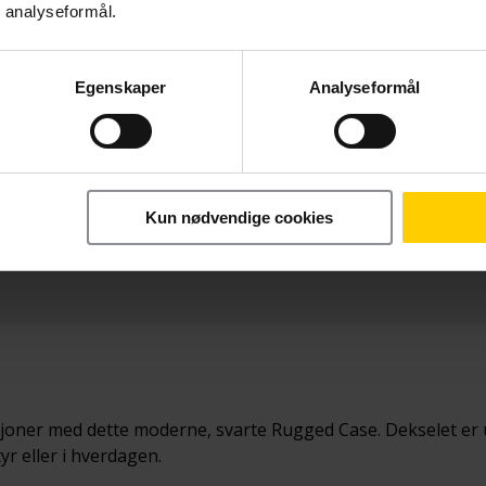
r analyseformål.
Egenskaper
Analyseformål
Betal nå
249,-
Kun nødvendige cookies
asjoner med dette moderne, svarte Rugged Case. Dekselet er ut
yr eller i hverdagen.