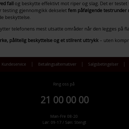
ed fall
og beskytte effektivt mot riper og slag. Det er testet 
er testing gjennomgikk dekselet
fem påfølgende testrunder m
de beskyttelse.
ter telefonens mest utsatte områder når den legges på flate
rke, pålitelig beskyttelse og et stilrent uttrykk
– uten kompr
Kundeservice
Betalingsalternativer
Salgsbetingelser
Ring oss på
21 00 00 00
Man-Fre 08-20
Lør: 09-17 / Søn: Stengt