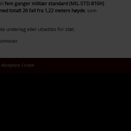
til
fem ganger militær standard (MIL‑STD‑810H)
ed totalt 26 fall fra 1,22 meters høyde
, som
 underlag eller utsettes for støt.
omisser.
Akseptere Cookie