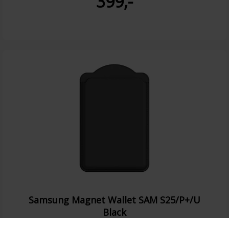
399,-
Samsung Magnet Wallet SAM S25/P+/U
Black