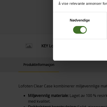
å vise relevante annonser fo
Samtykkevalg
Nødvendige
KEY Lofoten Soft Case Motorola Sig
Produktinformasjon
Lofoten Clear Case kombinerer miljøvennlige mater
Miljøvennlig materiale:
Laget av 100 % resirk
med kvalitet.
Dobbelstøpt konstruksjon:
Solid, gjennomsi