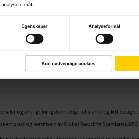
r analyseformål.
Egenskaper
Analyseformål
Betal nå
nature
169,-
Kun nødvendige cookies
ialer og anti-gulningsteknologi i et slankt og lett design. L
ulert plast og sertifisert av Global Recycling Standard (GR
ktig bakside for klarhet og styrke, kombinert med myke, st