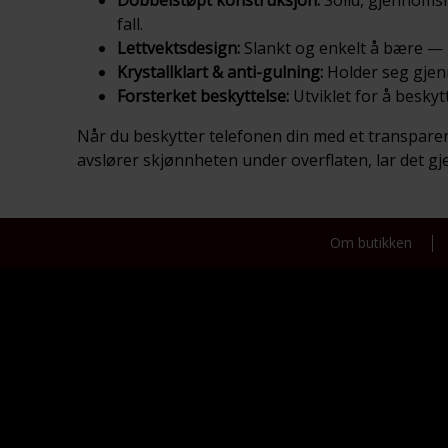
fall.
Lettvektsdesign:
Slankt og enkelt å bære — g
Krystallklart & anti-gulning:
Holder seg gjenno
Forsterket beskyttelse:
Utviklet for å beskytt
Når du beskytter telefonen din med et transparen
avslører skjønnheten under overflaten, lar det g
Om butikken