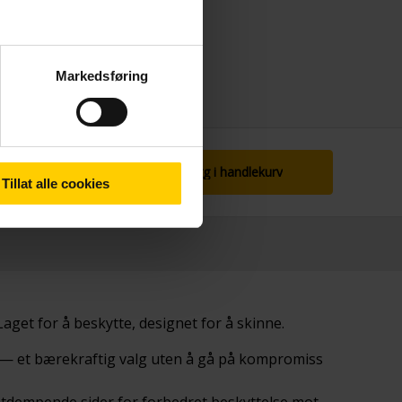
Markedsføring
Legg i handlekurv
Tillat alle cookies
aget for å beskytte, designet for å skinne.
S) — et bærekraftig valg uten å gå på kompromiss
øtdempende sider for forbedret beskyttelse mot