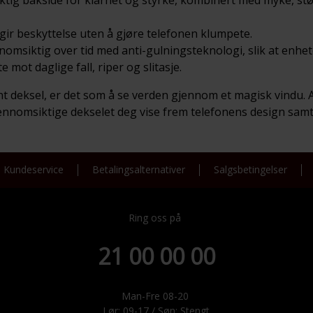
ir beskyttelse uten å gjøre telefonen klumpete.
msiktig over tid med anti-gulningsteknologi, slik at enheten
e mot daglige fall, riper og slitasje.
t deksel, er det som å se verden gjennom et magisk vindu. A
jennomsiktige dekselet deg vise frem telefonens design samt
Kundeservice
Betalingsalternativer
Salgsbetingelser
Ring oss på
21 00 00 00
Man-Fre 08-20
Lør: 09-17 / Søn: Stengt