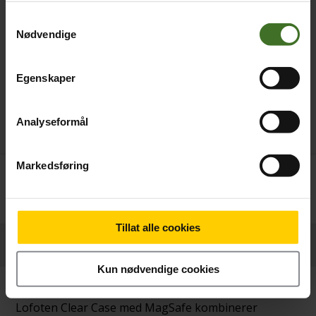
Samtykkevalg
Nødvendige
Egenskaper
Analyseformål
Markedsføring
Betal nå
199,-
Tillat alle cookies
Produktinformasjon
Kun nødvendige cookies
Lofoten Clear Case med MagSafe kombinerer