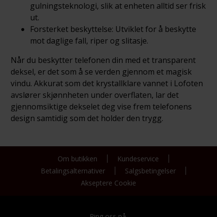
gulningsteknologi, slik at enheten alltid ser frisk
ut.
Forsterket beskyttelse: Utviklet for å beskytte
mot daglige fall, riper og slitasje.
Når du beskytter telefonen din med et transparent
deksel, er det som å se verden gjennom et magisk
vindu. Akkurat som det krystallklare vannet i Lofoten
avslører skjønnheten under overflaten, lar det
gjennomsiktige dekselet deg vise frem telefonens
design samtidig som det holder den trygg.
Om butikken
Kundeservice
Betalingsalternativer
Salgsbetingelser
Akseptere Cookie
Ring oss på