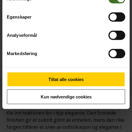
Egenskaper
Analyseformål
Markedsføring
Betal nå
199,-
Tillat alle cookies
Produktinformasjon
Kun nødvendige cookies
Kle inn telefonen din i dyp eleganse. Den frostede
finishen gir et subtilt glimt av enheten, mens den rike
fargen tilfører et snev av sofistikasjon og eleganse i