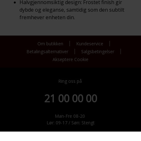
Halvgjennomsiktig design: Frostet finish gir
dybde og eleganse, samtidig som den subtilt
fremhever enheten din.
Om butikken
Kundeservice
Betalingsalternativer
Salgsbetingelser
Akseptere Cookie
Ring oss på
21 00 00 00
Man-Fre 08-20
Lør: 09-17 / Søn: Stengt