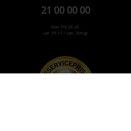
21 00 00 00
Man-Fre 08-20
Lør: 09-17 / Søn: Stengt