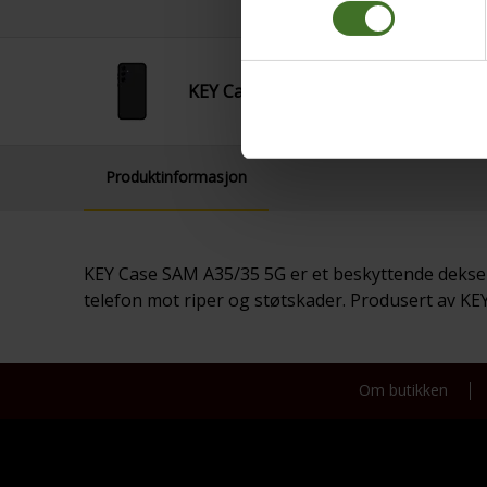
KEY Case SAM A35/35 5G Black
Produktinformasjon
KEY Case SAM A35/35 5G er et beskyttende deksel 
telefon mot riper og støtskader. Produsert av KEY, 
Om butikken