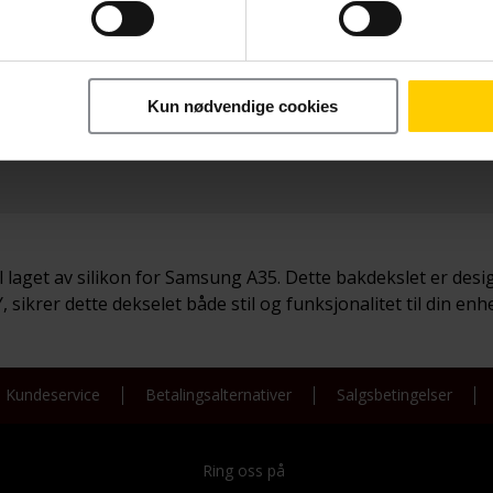
Betal nå
229,-
Kun nødvendige cookies
laget av silikon for Samsung A35. Dette bakdekslet er desig
sikrer dette dekselet både stil og funksjonalitet til din enhe
Kundeservice
Betalingsalternativer
Salgsbetingelser
Ring oss på