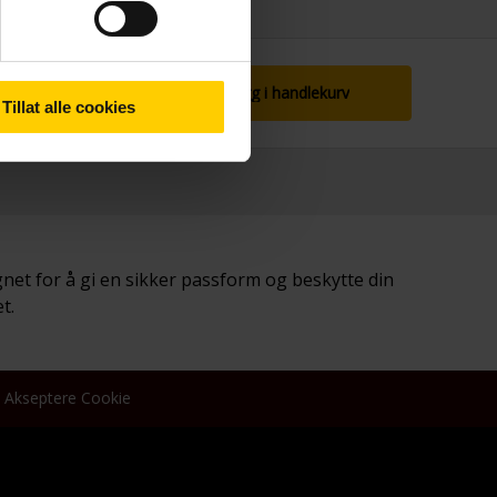
Legg i handlekurv
Tillat alle cookies
net for å gi en sikker passform og beskytte din
t.
Akseptere Cookie