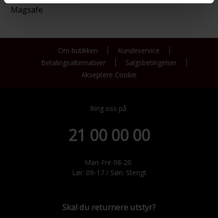
Magsafe
Om butikken
Kundeservice
Betalingsalternativer
Salgsbetingelser
Akseptere Cookie
Ring oss på
21 00 00 00
Man-Fre 08-20
Lør: 09-17 / Søn: Stengt
Skal du returnere utstyr?