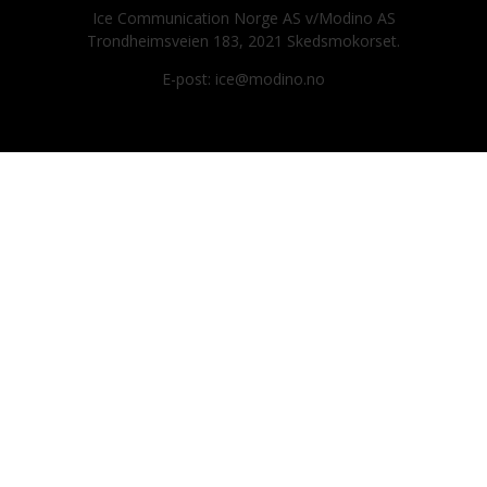
Ice Communication Norge AS v/Modino AS
Trondheimsveien 183, 2021 Skedsmokorset.
E-post: ice@modino.no