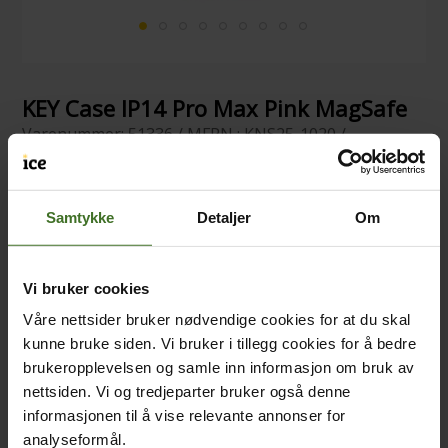
KEY Case IP14 Pro Max Pink MagSafe
Varenummer: 51336 / MFPN : KNS25-1020 /
GTIN/EAN: 7350114790513
100+ stk. på lager
Samtykke
Detaljer
Om
Vi bruker cookies
Våre nettsider bruker nødvendige cookies for at du skal
kunne bruke siden. Vi bruker i tillegg cookies for å bedre
brukeropplevelsen og samle inn informasjon om bruk av
nettsiden. Vi og tredjeparter bruker også denne
informasjonen til å vise relevante annonser for
analyseformål.