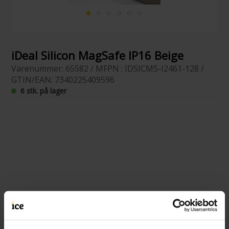
iDeal Silicon MagSafe IP16 Beige
Varenummer: 65582 / MFPN : IDSICMS-I2461-128 /
GTIN/EAN: 7340225409596
6 stk. på lager