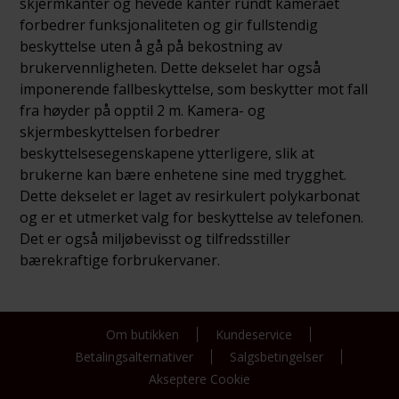
skjermkanter og hevede kanter rundt kameraet
forbedrer funksjonaliteten og gir fullstendig
beskyttelse uten å gå på bekostning av
brukervennligheten. Dette dekselet har også
imponerende fallbeskyttelse, som beskytter mot fall
fra høyder på opptil 2 m. Kamera- og
skjermbeskyttelsen forbedrer
beskyttelsesegenskapene ytterligere, slik at
brukerne kan bære enhetene sine med trygghet.
Dette dekselet er laget av resirkulert polykarbonat
og er et utmerket valg for beskyttelse av telefonen.
Det er også miljøbevisst og tilfredsstiller
bærekraftige forbrukervaner.
Om butikken
Kundeservice
Betalingsalternativer
Salgsbetingelser
Akseptere Cookie