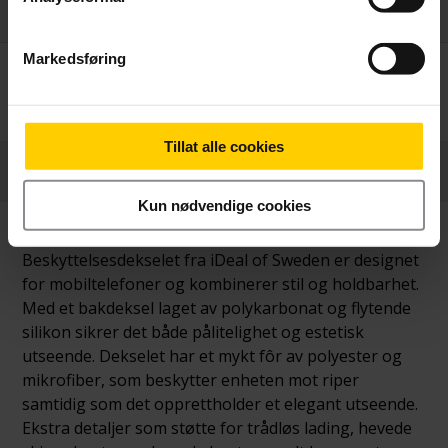
Markedsføring
Betal nå
239,-
Tillat alle cookies
Produktinformasjon
Kun nødvendige cookies
Beskyttelsesdekselet fra iDeal of Sweden er designet
for mobiltelefoner og kombinerer stil og holdbarhet.
Med et bakdeksel laget av polykarbonat og flytende
silikon sikrer det både pålitelighet og estetisk
utseende. Dekselet har et mykt fôr av polyester og
mikrofiber, som beskytter enheten mot riper
samtidig som det opprettholder et elegant utseende.
Ekstra detaljer som støtte for trådløs lading, hevede