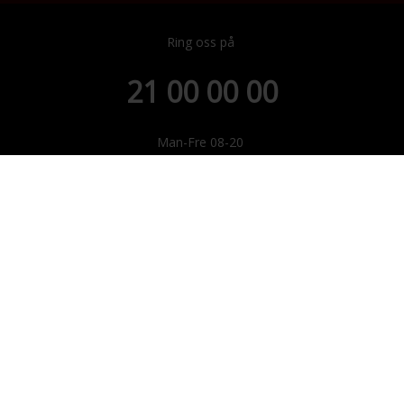
Ring oss på
21 00 00 00
Man-Fre 08-20
Lør: 09-17 / Søn: Stengt
Skal du returnere utstyr?
Ice Communication Norge AS v/Modino AS
Trondheimsveien 183, 2021 Skedsmokorset.
E-post: ice@modino.no