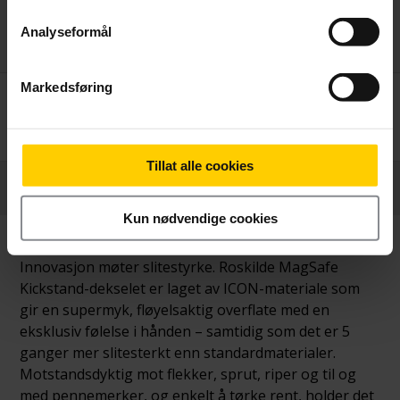
Analyseformål
Markedsføring
Betal nå
329,-
Tillat alle cookies
Produktinformasjon
Kun nødvendige cookies
Innovasjon møter slitestyrke. Roskilde MagSafe
Kickstand-dekselet er laget av ICON-materiale som
gir en supermyk, fløyelsaktig overflate med en
eksklusiv følelse i hånden – samtidig som det er 5
ganger mer slitesterkt enn standardmaterialer.
Motstandsdyktig mot flekker, sprut, riper og til og
med pennemerker, og enkelt å tørke rent, holder det