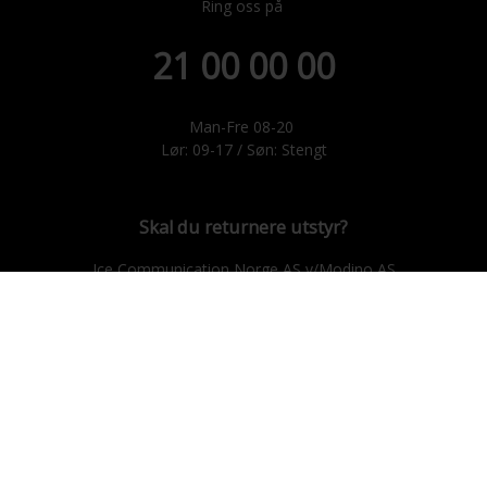
Ring oss på
21 00 00 00
Man-Fre 08-20
Lør: 09-17 / Søn: Stengt
Skal du returnere utstyr?
Ice Communication Norge AS v/Modino AS
Trondheimsveien 183, 2021 Skedsmokorset.
E-post: ice@modino.no