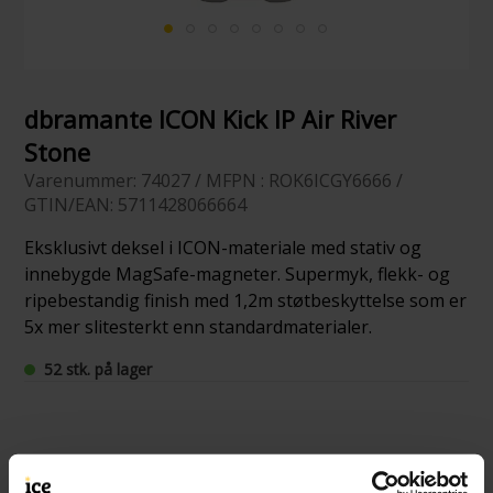
dbramante ICON Kick IP Air River
Stone
Varenummer: 74027 / MFPN : ROK6ICGY6666 /
GTIN/EAN: 5711428066664
Eksklusivt deksel i ICON-materiale med stativ og
innebygde MagSafe-magneter. Supermyk, flekk- og
ripebestandig finish med 1,2m støtbeskyttelse som er
5x mer slitesterkt enn standardmaterialer.
52 stk. på lager