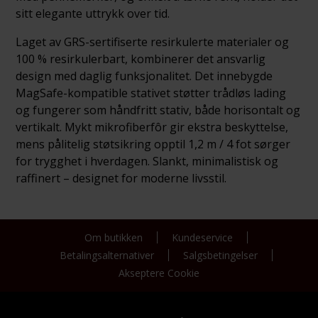
sitt elegante uttrykk over tid.
Laget av GRS-sertifiserte resirkulerte materialer og
100 % resirkulerbart, kombinerer det ansvarlig
design med daglig funksjonalitet. Det innebygde
MagSafe-kompatible stativet støtter trådløs lading
og fungerer som håndfritt stativ, både horisontalt og
vertikalt. Mykt mikrofiberfôr gir ekstra beskyttelse,
mens pålitelig støtsikring opptil 1,2 m / 4 fot sørger
for trygghet i hverdagen. Slankt, minimalistisk og
raffinert – designet for moderne livsstil.
Om butikken
Kundeservice
Betalingsalternativer
Salgsbetingelser
Akseptere Cookie