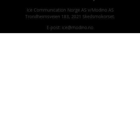
Ice Communication Norge AS v/Modino AS
Trondheimsveien 183, 2021 Skedsmokorset.
E-post: ice@modino.no