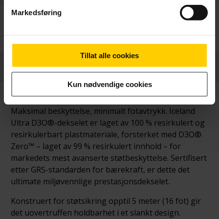
Markedsføring
Betal nå
269,-
Tillat alle cookies
Produktinformasjon
Kun nødvendige cookies
Maksimal beskyttelse, minimalt fotavtrykk. Iceland
Ultra D3O®-dekselet er laget av 100 % resirkulert og
resirkulerbart plastmateriale, forsterket med D3O®
Zero™ – laget av 99 % resirkulert innhold – for
markedets mest avanserte støtbeskyttelse. Sertifisert
etter GRS-standarden for bærekraft, er dette det
ultimate miljøvennlige prestasjonsdekselet.
Konstruert for støtsikring opptil 5 meter (16 fot) gir
det uovertruffen holdbarhet i et slankt design.