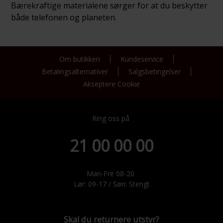
Bærekraftige materialene sørger for at du beskytter
både telefonen og planeten.
Om butikken
Kundeservice
Betalingsalternativer
Salgsbetingelser
Akseptere Cookie
Ring oss på
21 00 00 00
Man-Fre 08-20
Lør: 09-17 / Søn: Stengt
Skal du returnere utstyr?