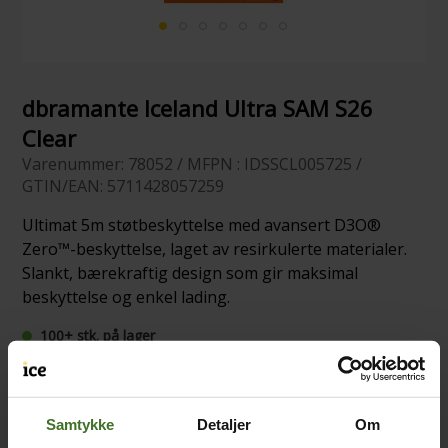
dbramante Iceland Ultra SAM S26
Clear
Varenummer: 78052 / MFPN : IDSSCL005725 /
GTIN/EAN: 5711428057259
Ultimat 5m støtbeskyttelse med avansert D3O®
Zero™-beskyttelse, laget av resirkulerte materialer.
Slankt, bærekraftig design som gir maksimal
beskyttelse og enkel lading.
100+ stk. på lager
Samtykke
Detaljer
Om