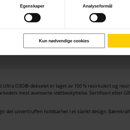
Egenskaper
Analyseformål
Betal nå
TRP
269,-
Kun nødvendige cookies
nd Ultra D3O®-dekselet er laget av 100 % resirkulert og res
arkedets mest avanserte støtbeskyttelse. Sertifisert etter G
) gir det uovertruffen holdbarhet i et slankt design. Bærekra