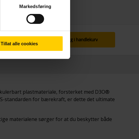
Markedsføring
Legg i handlekurv
Tillat alle cookies
irkulerbart plastmateriale, forsterket med D3O®
RS-standarden for bærekraft, er dette det ultimate
ftige materialene sørger for at du beskytter både