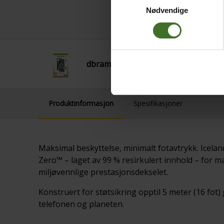
Nødvendige
dbramante Iceland Ultra SAM S26+ 
Produktinformasjon
Spesifikasjoner
Maksimal beskyttelse, minimalt fotavtrykk. Icela
Zero™ – laget av 99 % resirkulert innhold – for m
miljøvennlige prestasjonsdekselet.
Konstruert for støtsikring opptil 5 meter (16 fot
telefonen og planeten.