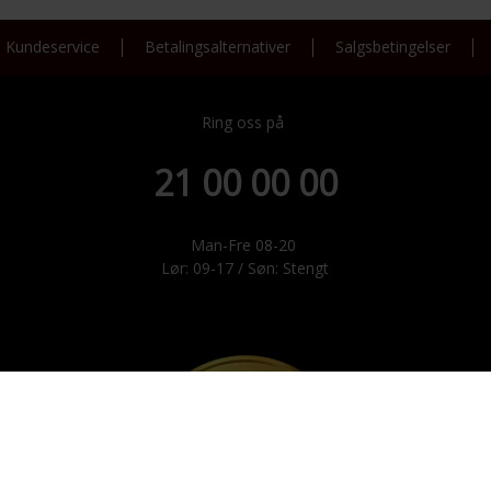
Kundeservice
Betalingsalternativer
Salgsbetingelser
Ring oss på
21 00 00 00
Man-Fre 08-20
Lør: 09-17 / Søn: Stengt