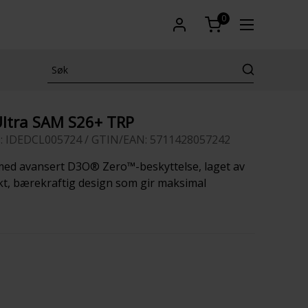
0
Ultra SAM S26+ TRP
: IDEDCL005724 / GTIN/EAN: 5711428057242
med avansert D3O® Zero™-beskyttelse, laget av
nkt, bærekraftig design som gir maksimal