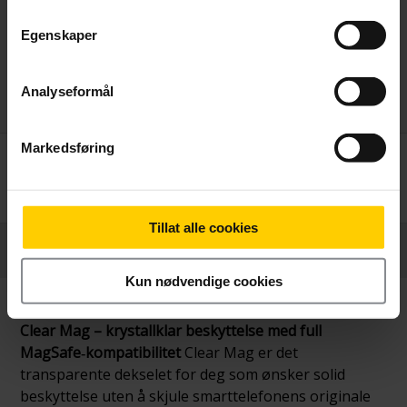
Egenskaper
Analyseformål
Markedsføring
Betal nå
239,-
Tillat alle cookies
Produktinformasjon
Kun nødvendige cookies
Clear Mag – krystallklar beskyttelse med full
MagSafe‑kompatibilitet
Clear Mag er det
transparente dekselet for deg som ønsker solid
beskyttelse uten å skjule smarttelefonens originale