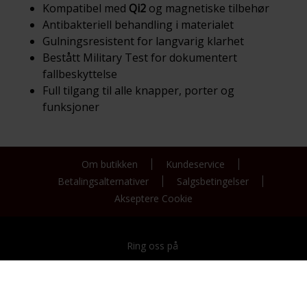
Kompatibel med
Qi2
og magnetiske tilbehør
Antibakteriell behandling i materialet
Gulningsresistent for langvarig klarhet
Bestått Military Test for dokumentert
fallbeskyttelse
Full tilgang til alle knapper, porter og
funksjoner
Om butikken
Kundeservice
Betalingsalternativer
Salgsbetingelser
Akseptere Cookie
Ring oss på
21 00 00 00