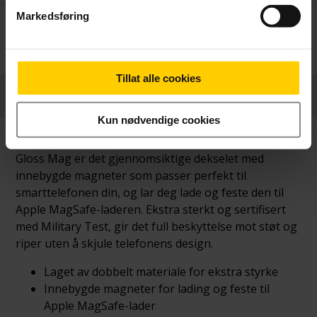
Markedsføring
Betal nå
209,-
Tillat alle cookies
Produktinformasjon
Kun nødvendige cookies
Gloss Mag er det gjennomsiktige dekselet med
innebygde magneter som passer perfekt til
smarttelefonen din, og lar deg lade og feste den til
Apple MagSafe-laderen. Ekstra sterkt og sertifisert
med Military Test, gir det full beskyttelse mot støt og
riper uten å skjule telefonens design.
Laget av dobbelt materiale for ekstra styrke
Innebygde magneter for lading og feste til
Apple MagSafe-lader