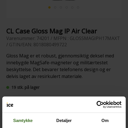
CL Case Gloss Mag IP Air Clear
Varenummer: 74201 / MFPN : GLOSSMAGIPH17MAXT
/ GTIN/EAN: 8018080499722
Gloss Mag er et robust, gjennomsiktig deksel med
innebygde MagSafe-magneter og militærtestet
beskyttelse. Det bevarer telefonens design og er
delvis laget av resirkulert materiale.
19 stk. på lager
Samtykke
Detaljer
Om