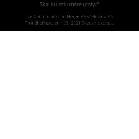
Skal du returnere utstyr?
Ice Communication Norge AS v/Modino AS
Trondheimsveien 183, 2021 Skedsmokorset.
E-post: ice@modino.no