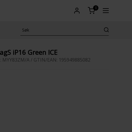
0
MagS iP16 Green ICE
: MYY83ZM/A / GTIN/EAN: 195949885082