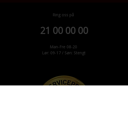
Ring oss på
21 00 00 00
Man-Fre 08-20
Lør: 09-17 / Søn: Stengt