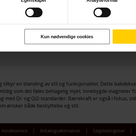
Egenskaper
Analyseformål
Betal nå
ICE
169,-
Kun nødvendige cookies
 tilbyr en blanding av stil og funksjonalitet. Dette bakdeks
samtidig som det føles behagelig mykt. Innebygde magneter 
g med Qi- og Qi2-standarder. Bærekraft er også i fokus, siden
som ønsker både beskyttelse og stil.
Kundeservice
Betalingsalternativer
Salgsbetingelser