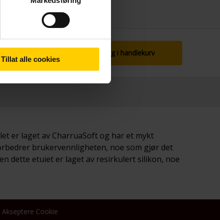
Markedsføring
Legg i handlekurv
Tillat alle cookies
elet er laget av CharruaSoft og har et mykt
forbedrer brukervennligheten, noe som gjør det
 dette etuiet er laget av resirkulert silikon, noe
Akseptere Cookie