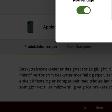
Nødvendige
Apple Silicon Case MagS iP16 Green 
Produktinformasjon
Spesifikasjoner
Beskyttelsesdekselet er designet for LogiLight, og
mikrofiberfôr som beskytter mot fall og riper, 
enkelt å feste og er kompatibelt med trådløs ladin
som gjør det til et miljøvennlig valg for brukere 
Om butikken