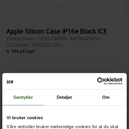
Apple Silicon Case IP16e Black ICE
Varenummer: 71543 / MFPN : MD3N4ZM/A /
GTIN/EAN: 195950217261
Ikke på lager
Samtykke
Detaljer
Om
Vi bruker cookies
Våre nettsider bruker nødvendige cookies for at du skal