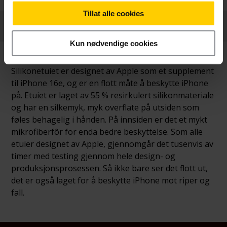
Tillat alle cookies
Produktinformasjon
Kun nødvendige cookies
Silikonetuiet er designet av Apple som et supplement
til iPhone 16e, og er en flott måte å beskytte iPhone
på. Etuiet er laget av 55 % resirkulert silikonmateriale
og har en silkemyk, myk overflate på utsiden som
føles behagelig i hånden. På innsiden er det et mykt
mikrofiberfôr for enda bedre beskyttelse. Som alle
etuier designet av Apple, gjennomgår det tusenvis av
timer med testing gjennom hele design- og
produksjonsprosessen. Så ikke bare ser det flott ut,
det er også laget for å beskytte iPhone mot riper og
fall.