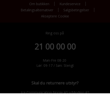
Om butikken
Kundeservice
Betalingsalternativer
Salgsbetingelser
Akseptere Cookie
Ring oss på
21 00 00 00
Man-Fre 08-20
Lør: 09-17 / Søn: Stengt
Skal du returnere utstyr?
Ice Communication Norge AS v/Modino AS
Trondheimsveien 183, 2021 Skedsmokorset.
E-post: ice@modino.no