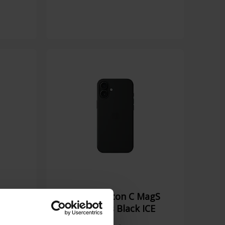
7 Pro
Apple Silicon C MagS
iP16 Plus Black ICE