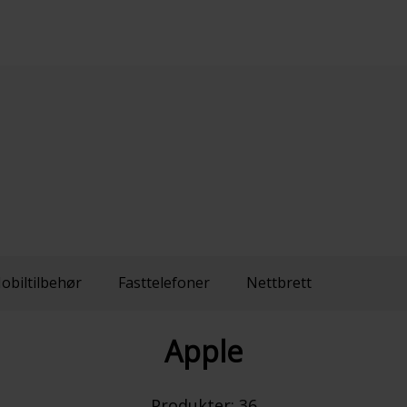
obiltilbehør
Fasttelefoner
Nettbrett
Apple
Produkter
: 
36