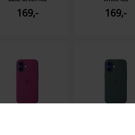
169,-
169,-
pple Silicon Case MagS
Apple Silicon Case