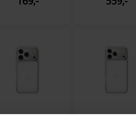
169,-
559,-
pple Clear MS IP17 Pro
Apple Clear MS IP1
ICE
Max ICE