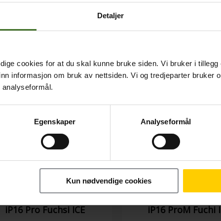
619,-
619,-
Detaljer
ige cookies for at du skal kunne bruke siden. Vi bruker i tillegg
nn informasjon om bruk av nettsiden. Vi og tredjeparter bruker o
r analyseformål.
Egenskaper
Analyseformål
Kun nødvendige cookies
Apple Silicon C MagS
Apple Silicon C M
iP16 Pro Fuchsi ICE
iP16 ProM Fuchi 