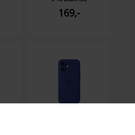
169,-
 MagS
Apple Silicon Case MagS