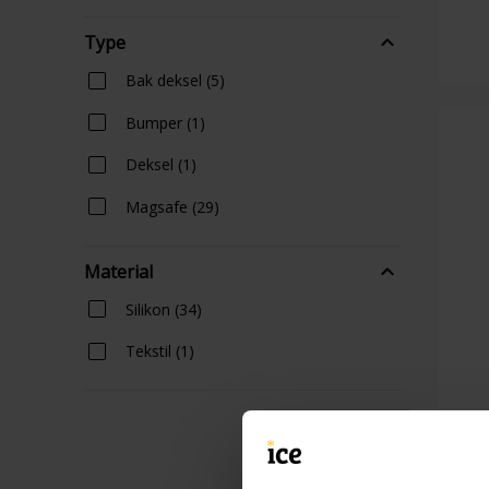
Type
Bak deksel (5)
Bumper (1)
Deksel (1)
Magsafe (29)
Material
Silikon (34)
Tekstil (1)
A