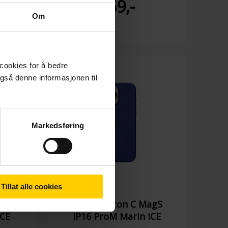
169,-
Om
 cookies for å bedre
gså denne informasjonen til
Markedsføring
Tillat alle cookies
agS
Apple Silicon C MagS
ICE
iP16 ProM Marin ICE