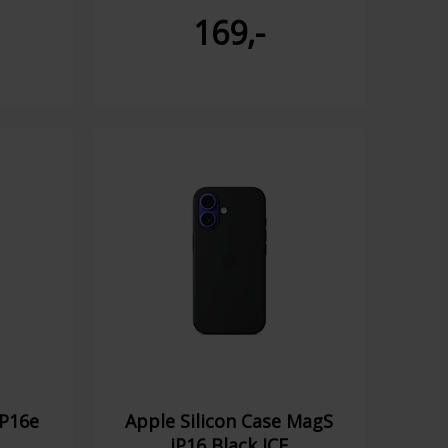
169,-
IP16e
Apple Silicon Case MagS
iP16 Black ICE