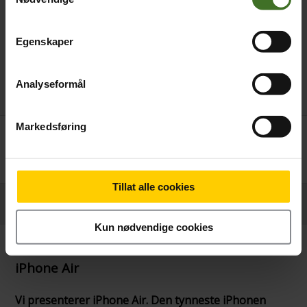
Egenskaper
Analyseformål
Markedsføring
Månedlig pris
Betal nå
249,-/mnd
11.790,-
24 mnd. binding
Tillat alle cookies
Produktinformasjon
Kun nødvendige cookies
iPhone Air
Vi presenterer iPhone Air. Den tynneste iPhonen