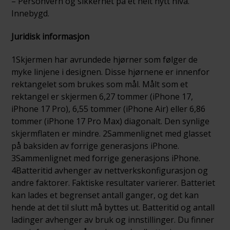
– Personvern og sikkerhet på et helt nytt nivå.
Innebygd.
Juridisk informasjon
1Skjermen har avrundede hjørner som følger de
myke linjene i designen. Disse hjørnene er innenfor
rektangelet som brukes som mål. Målt som et
rektangel er skjermen 6,27 tommer (iPhone 17,
iPhone 17 Pro), 6,55 tommer (iPhone Air) eller 6,86
tommer (iPhone 17 Pro Max) diagonalt. Den synlige
skjermflaten er mindre. 2Sammenlignet med glasset
på baksiden av forrige generasjons iPhone.
3Sammenlignet med forrige generasjons iPhone.
4Batteritid avhenger av nettverkskonfigurasjon og
andre faktorer. Faktiske resultater varierer. Batteriet
kan lades et begrenset antall ganger, og det kan
hende at det til slutt må byttes ut. Batteritid og antall
ladinger avhenger av bruk og inn­stillinger. Du finner