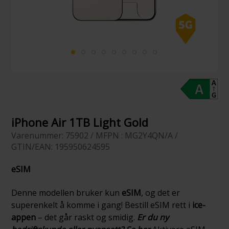
iPhone Air 1TB Light Gold
Varenummer: 75902 / MFPN : MG2Y4QN/A /
GTIN/EAN: 195950624595
eSIM
Denne modellen bruker kun
eSIM
, og det er
superenkelt å komme i gang! Bestill eSIM rett i
ice-
appen
– det går raskt og smidig.
Er du ny