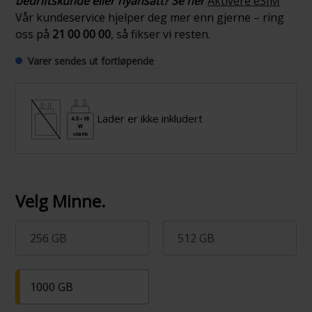
bedriftskunde eller nyansatt? Se her
Aktivere eSIM
Vår kundeservice hjelper deg mer enn gjerne – ring
oss på
21 00 00 00
, så fikser vi resten.
Varer sendes ut fortløpende
Lader er ikke inkludert
Velg Minne.
256 GB
512 GB
1000 GB