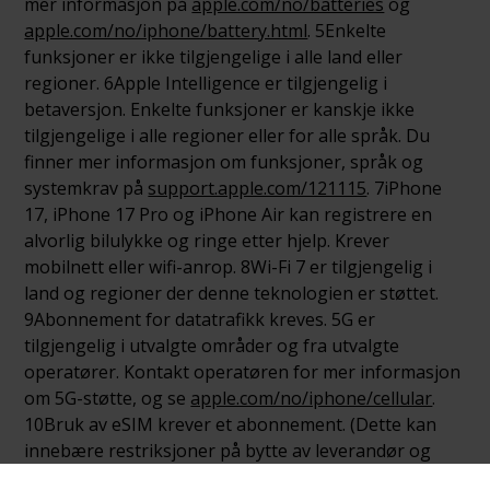
mer informasjon på
apple.com/no/batteries
og
apple.com/no/iphone/battery.html
. 5Enkelte
funksjoner er ikke tilgjengelige i alle land eller
regioner. 6Apple Intelligence er tilgjengelig i
betaversjon. Enkelte funksjoner er kanskje ikke
tilgjengelige i alle regioner eller for alle språk. Du
finner mer informasjon om funksjoner, språk og
systemkrav på
support.apple.com/121115
. 7iPhone
17, iPhone 17 Pro og iPhone Air kan registrere en
alvorlig bilulykke og ringe etter hjelp. Krever
mobilnett eller wifi-anrop. 8Wi-Fi 7 er tilgjengelig i
land og regioner der denne teknologien er støttet.
9Abonnement for datatrafikk kreves. 5G er
tilgjengelig i utvalgte områder og fra utvalgte
operatører. Kontakt operatøren for mer informasjon
om 5G-støtte, og se
apple.com/no/iphone/cellular
.
10Bruk av eSIM krever et abonnement. (Dette kan
innebære restriksjoner på bytte av leverandør og
roaming, selv etter at bindingstiden er over.) Ikke alle