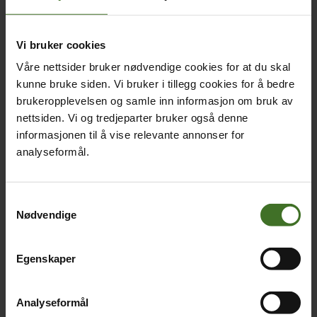
Kjøp mobildeksel
Ingen produkter er valgt
Vi bruker cookies
+ Legg til
Våre nettsider bruker nødvendige cookies for at du skal
kunne bruke siden. Vi bruker i tillegg cookies for å bedre
brukeropplevelsen og samle inn informasjon om bruk av
Påmontert skjermbeskyttelse
nettsiden. Vi og tredjeparter bruker også denne
Ingen produkter er valgt
informasjonen til å vise relevante annonser for
+ Legg til
analyseformål.
Samtykkevalg
Med eller uten abonnement
Nødvendige
8.090,-
Med 24mnd telefonbinding på
abonnementet
Egenskaper
9.590,-
Uten abonnement
Analyseformål