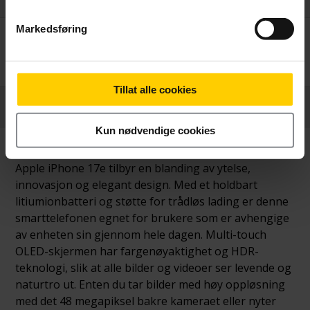
Markedsføring
Månedlig pris
Betal nå
249,-/mnd
8.090,-
24 mnd. binding
Tillat alle cookies
Produktinformasjon
Kun nødvendige cookies
Apple iPhone 17e tilbyr en blanding av ytelse,
innovasjon og elegant design. Med et holdbart
litiumionbatteri og støtte for trådløs lading er denne
smarttelefonen egnet for brukere som er avhengige
av enheten sin gjennom hele dagen. Multi-touch
OLED-skjermen har fargenøyaktighet og HDR-
teknologi, slik at alle bilder og videoer ser levende og
naturtro ut. Enten du tar bilder med høy oppløsning
med det 48 megapiksel bakre kameraet eller nyter