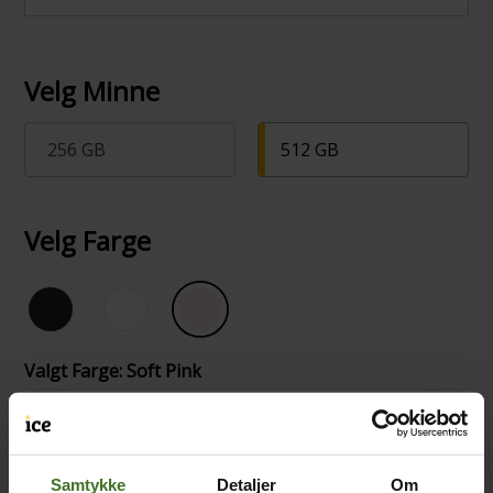
Velg Minne
256 GB
512 GB
Velg Farge
Valgt Farge: Soft Pink
Sett opp tilbehør til mobiltelefonen
Samtykke
Detaljer
Om