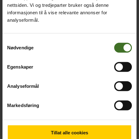
nettsiden. Vi og tredjeparter bruker også denne
Ingen produkter er valgt
informasjonen til å vise relevante annonser for
+ Legg til
analyseformål.
Påmontert skjermbeskyttelse
Samtykkevalg
Ingen produkter er valgt
Nødvendige
+ Legg til
Egenskaper
Med eller uten abonnement
Analyseformål
8.090,-
Med 24mnd telefonbinding på
Markedsføring
abonnementet
9.590,-
Uten abonnement
Tillat alle cookies