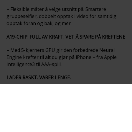
– Fleksible måter å velge utsnitt på. Smartere
gruppeselfier, dobbelt opptak i video for samtidig
opptak foran og bak, og mer.
A19-CHIP. FULL AV KRAFT. VET Å SPARE PÅ KREFTENE
– Med 5-kjerners GPU gir den forbedrede Neural
Engine krefter til alt du gjør på iPhone – fra Apple
Intelligence3 til AAA-spill.
LADER RASKT. VARER LENGE.
– Heldagsbatteri med opptil 30 timer med
videoavspilling.4 Lader opptil 50 % på 20 minutter.5
iOS 26. NYTT UTSEENDE. ENDA MER MAGI
– Frisk design med Liquid Glass. Heftig å se på. Herlig
å bruke. Føles velkjent fra første stund. Med en