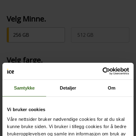
Velg Minne.
256 GB
512 GB
Velg farge.
Samtykke
Detaljer
Om
Valgt farge.: Hvit
Vi bruker cookies
Sett opp tilbehør til mobiltelefonen
Våre nettsider bruker nødvendige cookies for at du skal
kunne bruke siden. Vi bruker i tillegg cookies for å bedre
brukeropplevelsen og samle inn informasjon om bruk av
Kjøp mobildeksel