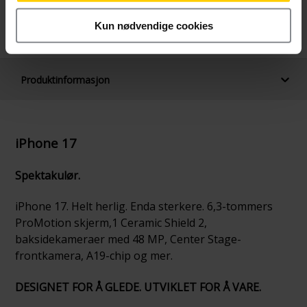
Månedlig pris
Betal nå
249,-/mnd
8.090,-
Kun nødvendige cookies
24 mnd. binding
Produktinformasjon
iPhone 17
Spektakulør.
iPhone 17. Helt herlig. Enda sterkere. 6,3-tommers
ProMotion skjerm,1 Ceramic Shield 2,
baksidekameraer med 48 MP, Center Stage-
frontkamera, A19-chip og mer.
DESIGNET FOR Å GLEDE. UTVIKLET FOR Å VARE.