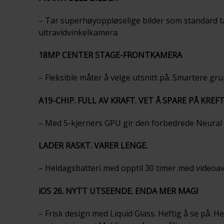
– Tar superhøyoppløselige bilder som standard t
ultravidvinkelkamera.
18MP CENTER STAGE-FRONTKAMERA
– Fleksible måter å velge utsnitt på. Smartere gr
A19-CHIP. FULL AV KRAFT. VET Å SPARE PÅ KREF
– Med 5-kjerners GPU gir den forbedrede Neural Eng
LADER RASKT. VARER LENGE.
– Heldagsbatteri med opptil 30 timer med videoavs
iOS 26. NYTT UTSEENDE. ENDA MER MAGI
– Frisk design med Liquid Glass. Heftig å se på. H