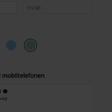
512 GB
il mobiltelefonen
l
valgt