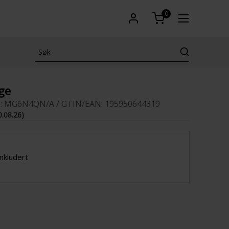
0
ge
 : MG6N4QN/A / GTIN/EAN: 195950644319
0.08.26)
inkludert