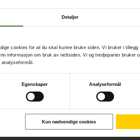
Detaljer
ige cookies for at du skal kunne bruke siden. Vi bruker i tillegg
nn informasjon om bruk av nettsiden. Vi og tredjeparter bruker o
r analyseformål.
Egenskaper
Analyseformål
Månedlig pris
Betal nå
249,-/mnd
8.090,-
Kun nødvendige cookies
24 mnd. binding