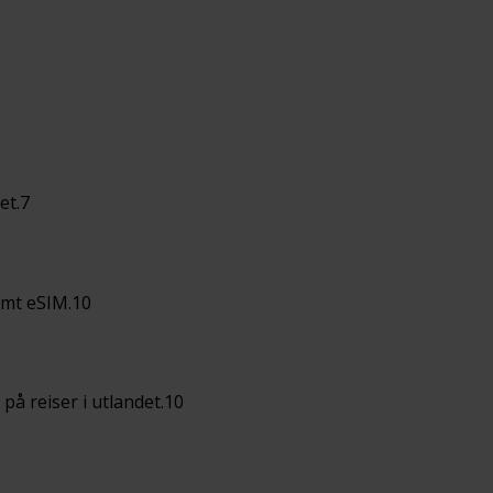
et.7
amt eSIM.10
på reiser i utlandet.10