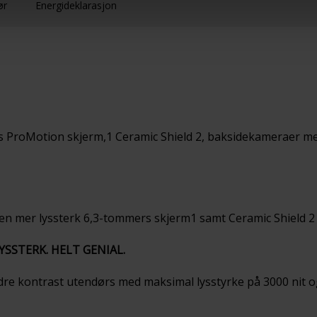
ør
Energideklarasjon
ers ProMotion skjerm,1 Ceramic Shield 2, baksidekameraer 
r en mer lyssterk 6,3-tommers skjerm1 samt Ceramic Shield 2 
SSTERK. HELT GENIAL.
dre kontrast utendørs med maksimal lysstyrke på 3000 nit o