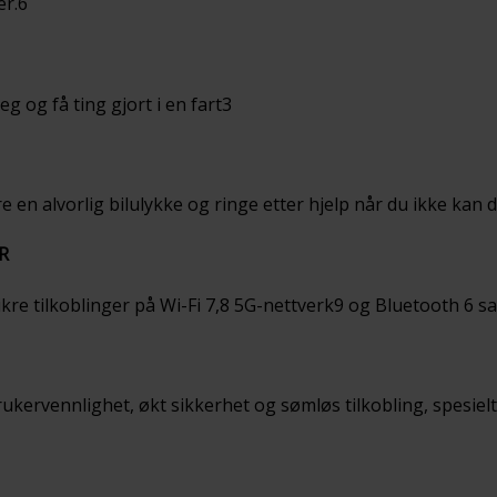
er.6
deg og få ting gjort i en fart3
 en alvorlig bilulykke og ringe etter hjelp når du ikke kan d
R
re tilkoblinger på Wi-Fi 7,8 5G-nettverk9 og Bluetooth 6 s
rukervennlighet, økt sikkerhet og sømløs tilkobling, spesielt 