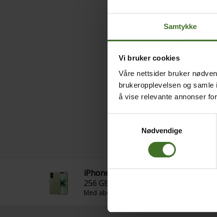
Samtykke
Vi bruker cookies
Våre nettsider bruker nødvend
brukeropplevelsen og samle i
å vise relevante annonser fo
Samtykkevalg
Nødvendige
iPhone 17
256 GB, Blågrønn
Med abonnement 10 GB