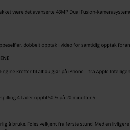
akket være det avanserte 48MP Dual Fusion-kamerasystemet
uppeselfier, dobbelt opptak i video for samtidig opptak fora
TENE
ine krefter til alt du gjør på iPhone – fra Apple Intelligence
pilling.4 Lader opptil 50 % på 20 minutter.5
erlig å bruke. Føles velkjent fra første stund. Med en livlig