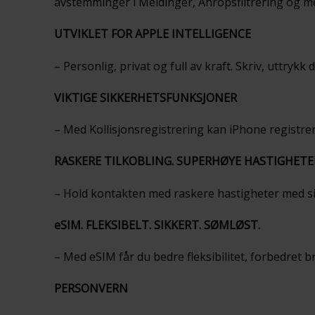
avstemminger i Meldinger, Anropsfiltrering og m
UTVIKLET FOR APPLE INTELLIGENCE
– Personlig, privat og full av kraft. Skriv, uttrykk 
VIKTIGE SIKKERHETSFUNKSJONER
– Med Kollisjonsregistrering kan iPhone registrere
RASKERE TILKOBLING. SUPERHØYE HASTIGHETE
– Hold kontakten med raskere hastigheter med sik
eSIM. FLEKSIBELT. SIKKERT. SØMLØST.
– Med eSIM får du bedre fleksibilitet, forbedret b
PERSONVERN