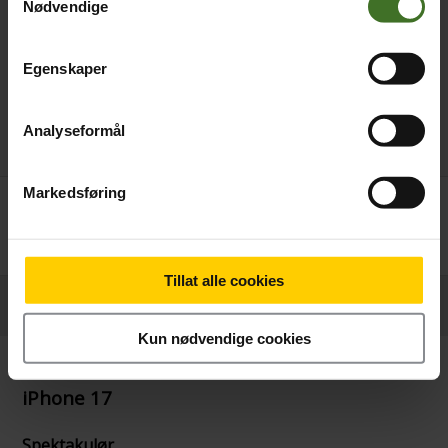
Nødvendige
Egenskaper
Analyseformål
Markedsføring
Månedlig pris
Betal nå
249,-/mnd
8.090,-
24 mnd. binding
Tillat alle cookies
Produktinformasjon
Kun nødvendige cookies
iPhone 17
Spektakulør.