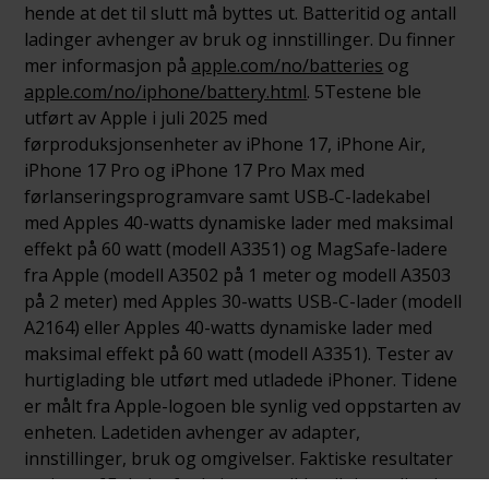
hende at det til slutt må byttes ut. Batteritid og antall
ladinger avhenger av bruk og inn­stillinger. Du finner
mer informasjon på
apple.com/no/batteries
og
apple.com/no/iphone/battery.html
. 5Testene ble
utført av Apple i juli 2025 med
førproduksjonsenheter av iPhone 17, iPhone Air,
iPhone 17 Pro og iPhone 17 Pro Max med
førlanseringsprogramvare samt USB‑C-ladekabel
med Apples 40-watts dynamiske lader med maksimal
effekt på 60 watt (modell A3351) og MagSafe-ladere
fra Apple (modell A3502 på 1 meter og modell A3503
på 2 meter) med Apples 30-watts USB-C-lader (modell
A2164) eller Apples 40-watts dynamiske lader med
maksimal effekt på 60 watt (modell A3351). Tester av
hurtiglading ble utført med utladede iPhoner. Tidene
er målt fra Apple-logoen ble synlig ved oppstarten av
enheten. Ladetiden avhenger av adapter,
innstillinger, bruk og omgivelser. Faktiske resultater
varierer. 6Enkelte funksjoner er ikke tilgjengelige i