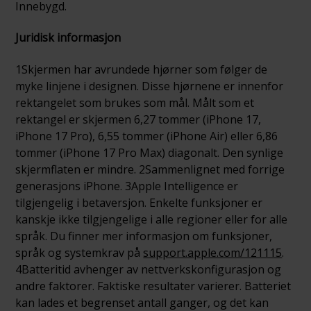
Innebygd.
Juridisk informasjon
1Skjermen har avrundede hjørner som følger de
myke linjene i designen. Disse hjørnene er innenfor
rektangelet som brukes som mål. Målt som et
rektangel er skjermen 6,27 tommer (iPhone 17,
iPhone 17 Pro), 6,55 tommer (iPhone Air) eller 6,86
tommer (iPhone 17 Pro Max) diagonalt. Den synlige
skjermflaten er mindre. 2Sammenlignet med forrige
generasjons iPhone. 3Apple Intelligence er
tilgjengelig i betaversjon. Enkelte funksjoner er
kanskje ikke tilgjengelige i alle regioner eller for alle
språk. Du finner mer informasjon om funksjoner,
språk og systemkrav på
support.apple.com/121115
.
4Batteritid avhenger av nettverkskonfigurasjon og
andre faktorer. Faktiske resultater varierer. Batteriet
kan lades et begrenset antall ganger, og det kan