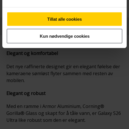
249,-/mnd
12.890,-
24 mnd. binding
Tillat alle cookies
Produktinformasjon
Kun nødvendige cookies
Elegant og komfortabel
Det nye raffinerte designet gir en elegant følelse der
kameraene sømløst flyter sammen med resten av
mobilen.
Elegant og robust
Med en ramme i Armor Aluminium, Corning®
Gorilla® Glass og skapt for å tåle vann, er Galaxy S26
Ultra like robust som den er elegant.