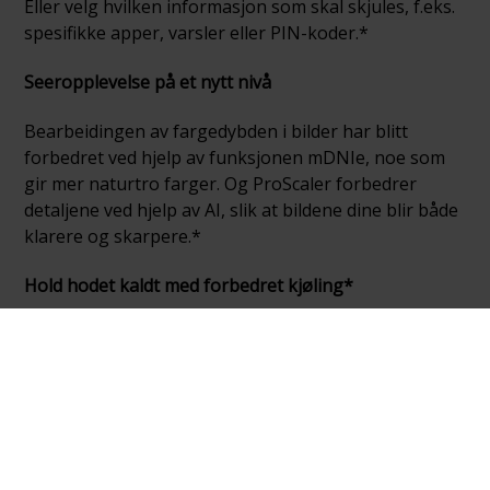
Eller velg hvilken informasjon som skal skjules, f.eks.
spesifikke apper, varsler eller PIN-koder.*
Seeropplevelse på et nytt nivå
Bearbeidingen av fargedybden i bilder har blitt
forbedret ved hjelp av funksjonen mDNIe, noe som
gir mer naturtro farger. Og ProScaler forbedrer
detaljene ved hjelp av AI, slik at bildene dine blir både
klarere og skarpere.*
Hold hodet kaldt med forbedret kjøling*
Nyt krevende spill og AI-funksjoner takket være at
Snapdragon® 8 Elite Gen 5-prosessoren er tilpasset
Galaxy, med avansert temperaturkontroll. Den nye
Vapor Chamber-designen avleder varme både
raskere og mer effektivt enn tidligere.*
Ultra-rask lading. Som holder ultra-lenge.