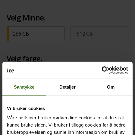
Velg Minne.
256 GB
512 GB
Velg farge.
Samtykke
Detaljer
Om
Valgt farge.: Blå
Vi bruker cookies
Sett opp tilbehør til mobiltelefonen
Våre nettsider bruker nødvendige cookies for at du skal
kunne bruke siden. Vi bruker i tillegg cookies for å bedre
brukeropplevelsen og samle inn informasjon om bruk av
Kjøp mobildeksel