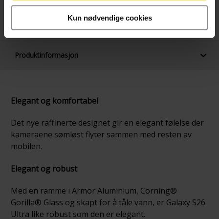
Månedlig pris
Betal nå
249,-/mnd
10.890,-
Kun nødvendige cookies
24 mnd. binding
Produktinformasjon
Elegant og komfortabel
Det nye raffinerte designet gir en elegant følelse der
kameraene sømløst flyter sammen med resten av
mobilen.
Elegant og robust
Med en ramme i Armor Aluminium, Corning®
Gorilla® Glass og skapt for å tåle vann, er Galaxy S26
Ultra like robust som den er elegant.