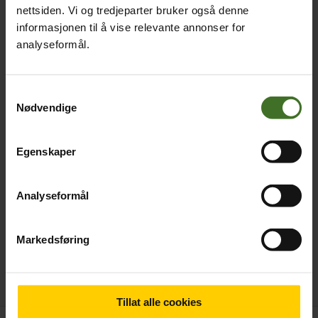
nettsiden. Vi og tredjeparter bruker også denne
Ingen produkter er valgt
informasjonen til å vise relevante annonser for
+ Legg til
analyseformål.
Påmontert skjermbeskyttelse
Samtykkevalg
Ingen produkter er valgt
Nødvendige
+ Legg til
Egenskaper
Med eller uten abonnement
Analyseformål
10.890,-
Med 24mnd telefonbinding på
Markedsføring
abonnementet
14.390,-
Uten abonnement
Tillat alle cookies