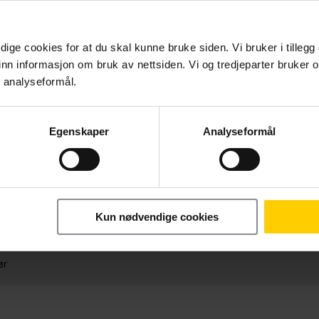
ige cookies for at du skal kunne bruke siden. Vi bruker i tillegg
nn informasjon om bruk av nettsiden. Vi og tredjeparter bruker o
r analyseformål.
Egenskaper
Analyseformål
Månedlig pris
Betal nå
249,-/mnd
3.390,-
Kun nødvendige cookies
24 mnd. binding
ør