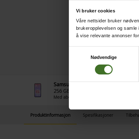
Vi bruker cookies
Våre nettsider bruker nødvend
brukeropplevelsen og samle i
å vise relevante annonser fo
Samtykkevalg
Nødvendige
Samsung Galaxy A37
256 GB, Awesome Graygreen
Med abonnement 10 GB
Produktinformasjon
Spesifikasjoner
Tilbeh