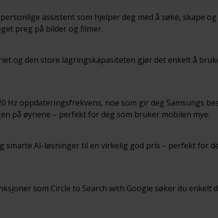
 personlige assistent som hjelper deg med å søke, skape og
 eget preg på bilder og filmer.
iet og den store lagringskapasiteten gjør det enkelt å bruke
0 Hz oppdateringsfrekvens, noe som gir deg Samsungs beste b
ingen på øynene – perfekt for deg som bruker mobilen mye.
smarte AI-løsninger til en virkelig god pris – perfekt for d
-funksjoner som Circle to Search with Google søker du enkelt