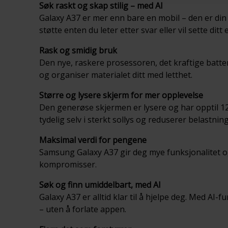
Søk raskt og skap stilig – med AI
Galaxy A37 er mer enn bare en mobil – den er din
støtte enten du leter etter svar eller vil sette ditt
Rask og smidig bruk
Den nye, raskere prosessoren, det kraftige batter
og organiser materialet ditt med letthet.
Større og lysere skjerm for mer opplevelse
Den generøse skjermen er lysere og har opptil 12
tydelig selv i sterkt sollys og reduserer belastn
Maksimal verdi for pengene
Samsung Galaxy A37 gir deg mye funksjonalitet og 
kompromisser.
Søk og finn umiddelbart, med AI
Galaxy A37 er alltid klar til å hjelpe deg. Med AI
– uten å forlate appen.