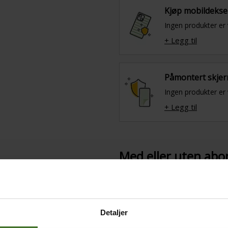
Kjøp mobildekse
Ingen produkter er 
+ Legg til
Påmontert skjer
Ingen produkter er 
+ Legg til
Med eller uten ab
Med 24mnd telefonbind
Uten abonnement
Detaljer