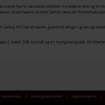
u enkelt fjerne uønskede objekter fra bildene dine og forste
videoer i enda høyere kvalitet takket være det forbedrede ka
Galaxy A37 har et slankt, glansfullt design i glass og meta
 Type-C-kabel, SIM-kortnål og en hurtigstartguide. Alt tilbehø
Kundeservice
Betalingsalternativer
Salgsbetingelser