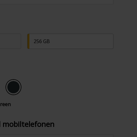
256 GB
green
il mobiltelefonen