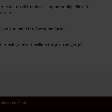
rke det du vil fremheve. Lag personlige filtre for
meraet.
ll, og kommer i fire Awesome farger.
r er hvitt, uansett hvilken farge du velger på
Akseptere Cookie