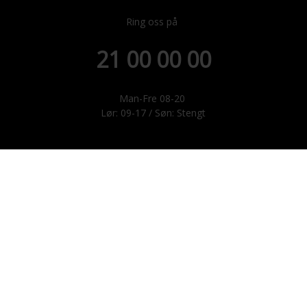
Ring oss på
21 00 00 00
Man-Fre 08-20
Lør: 09-17 / Søn: Stengt