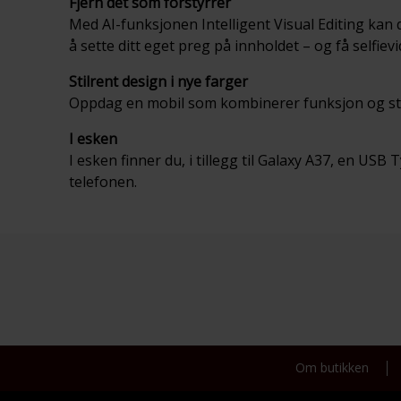
Fjern det som forstyrrer
Med AI-funksjonen Intelligent Visual Editing kan d
å sette ditt eget preg på innholdet – og få selfie
Stilrent design i nye farger
Oppdag en mobil som kombinerer funksjon og stil. 
I esken
I esken finner du, i tillegg til Galaxy A37, en USB
telefonen.
Om butikken