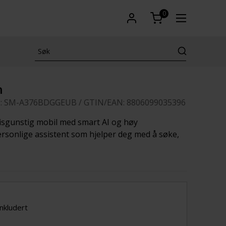
0
n
 : SM-A376BDGGEUB / GTIN/EAN: 8806099035396
isgunstig mobil med smart AI og høy
personlige assistent som hjelper deg med å søke,
inkludert