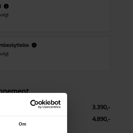
l
valgt
mbeskyttelse
valgt
onnement
3.390,-
ing på abonnementet
4.890,-
Om